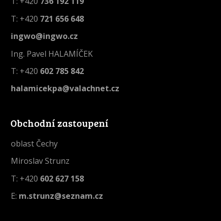
T: +420
736 192 119
T: +420
721 656 648
ingwo@ingwo.cz
Ing. Pavel HALAMÍČEK
T: +420
602 785 842
halamicekpa@valachnet.cz
Obchodní zastoupení
oblast Čechy
Miroslav Strunz
T: +420
602 627 158
E:
m.strunz@seznam.cz