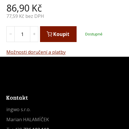
86,90
Kč
77,59
Kč bez DPH
Koupit
Dostupné
Možnosti doručení a platby
Kontakt
ingwo s.r.o.
Marian HALAMÍČEK