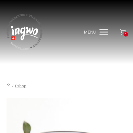
MENU
0
/
Eshop