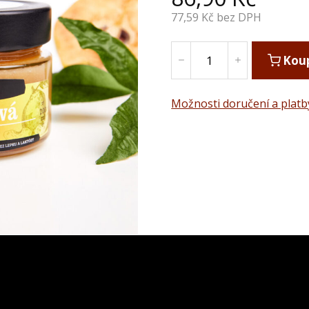
77,59
Kč bez DPH
Kou
Možnosti doručení a platb