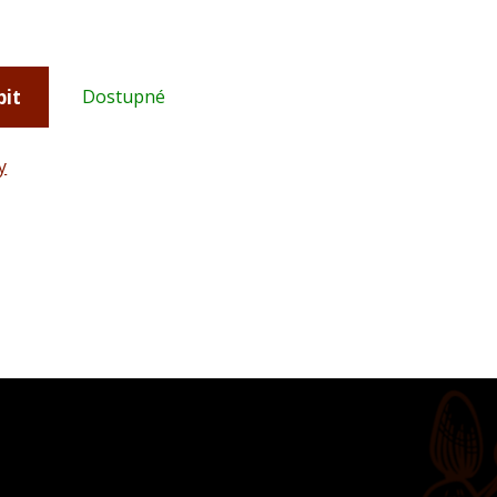
pit
Dostupné
y