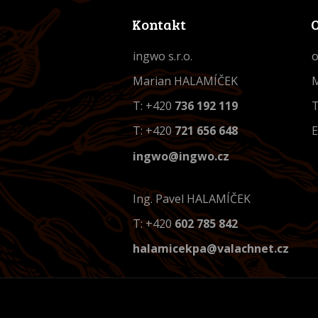
Kontakt
ingwo s.r.o.
o
Marian HALAMÍČEK
M
T: +420
736 192 119
T
T: +420
721 656 648
E
ingwo@ingwo.cz
Ing. Pavel HALAMÍČEK
T: +420
602 785 842
halamicekpa@valachnet.cz