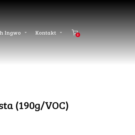
ěh Ingwo
Kontakt
0
sta (190g/VOC)