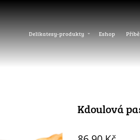
Delikatesy-produkty
Eshop
Příb
Kdoulová pa
86,90
Kč