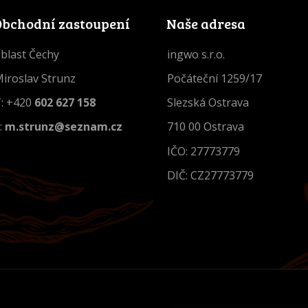
Obchodní zastoupení
Naše adresa
blast Čechy
ingwo s.r.o.
iroslav Strunz
Počáteční 1259/17
: +420
602 627 158
Slezská Ostrava
:
m.strunz@seznam.cz
710 00 Ostrava
IČO: 27773779
DIČ: CZ27773779