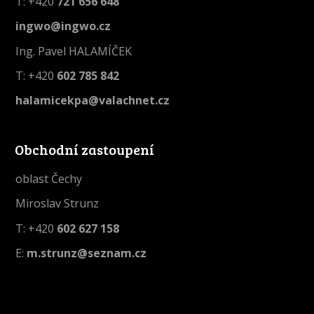
T: +420
721 656 648
ingwo@ingwo.cz
Ing. Pavel HALAMÍČEK
T: +420
602 785 842
halamicekpa@valachnet.cz
Obchodní zastoupení
oblast Čechy
Miroslav Strunz
T: +420
602 627 158
E:
m.strunz@seznam.cz