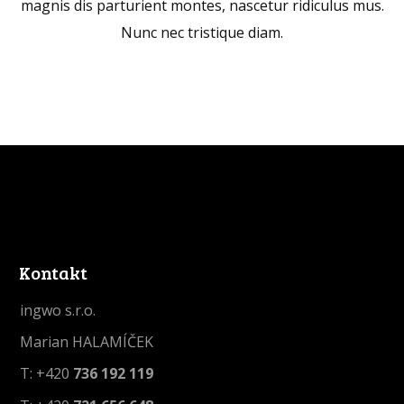
magnis dis parturient montes, nascetur ridiculus mus.
Nunc nec tristique diam.
Kontakt
ingwo s.r.o.
Marian HALAMÍČEK
T: +420
736 192 119